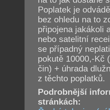
Poplatek je odváděn
bez ohledu na to z
připojena jakákoli 
nebo satelitní rec
se případný neplat
pokutě 10000,-Kč (j
čin) + úhrada dluž
z těchto poplatků.
Podrobnější info
stránkách: