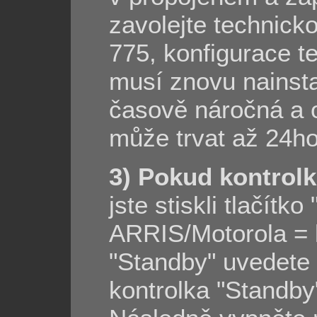
zavolejte technick
775, konfigurace 
musí znovu nainsta
časově náročná a 
může trvat až 24ho
3) Pokud kontrolk
jste stiskli tlačít
ARRIS/Motorola = k
"Standby" uvedete
kontrolka "Standby"