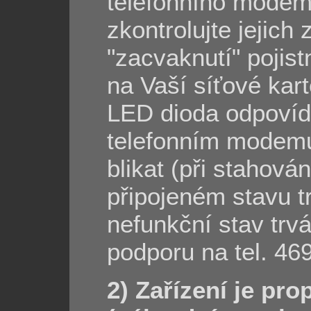
telefonního modem
zkontrolujte jejich
"zacvaknutí" pojis
na Vaší síťové kart
LED dioda odpovíd
telefonním modemu
blikat (při stahován
připojeném stavu tr
nefunkční stav trvá
podporu na tel. 46
2) Zařízení je p