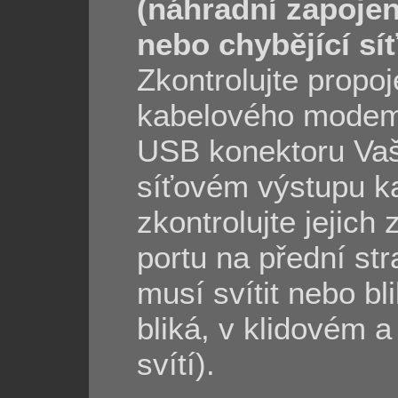
(náhradní zapojen
nebo chybějící síť
Zkontrolujte propo
kabelového modem
USB konektoru Vaš
síťovém výstupu 
zkontrolujte jejic
portu na přední s
musí svítit nebo bl
bliká, v klidovém a
svítí).