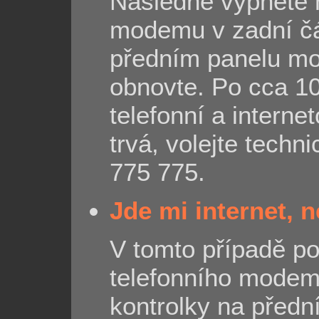
Následně vypněte n
modemu v zadní čás
předním panelu m
obnovte. Po cca 1
telefonní a intern
trvá, volejte techn
775 775.
Jde mi internet, n
V tomto případě p
telefonního modemu
kontrolky na před