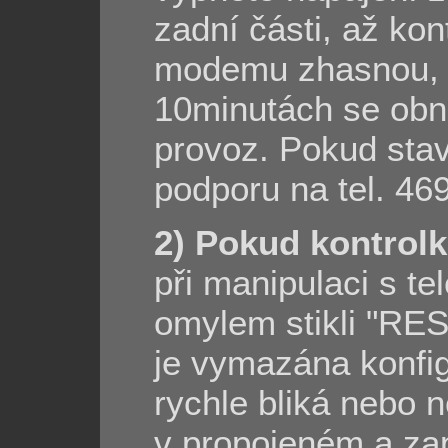
zadní části, až ko
modemu zhasnou, n
10minutách se obno
provoz. Pokud stav
podporu na tel. 46
2) Pokud kontrolka
při manipulaci s 
omylem stikli "RES
je vymazána konfig
rychle bliká nebo n
v propojeném a za