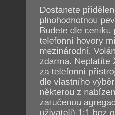
Dostanete přidělen
plnohodnotnou pevn
Budete dle ceníku 
telefonní hovory mí
mezinárodní. Volání
zdarma. Neplatíte 
za telefonní přístr
dle vlastního výbě
některou z nabízen
zaručenou agregaci
uživateli) 1:1 bez