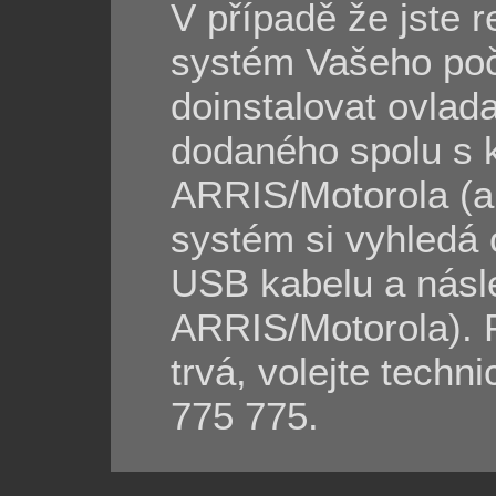
V případě že jste r
systém Vašeho poč
doinstalovat ovla
dodaného spolu s
ARRIS/Motorola (au
systém si vyhledá 
USB kabelu a nás
ARRIS/Motorola). 
trvá, volejte techn
775 775.